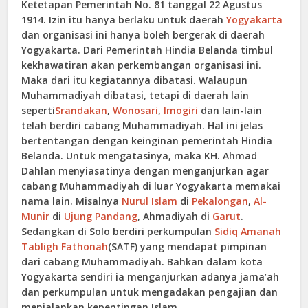
Ketetapan Pemerintah No. 81 tanggal 22 Agustus
1914. Izin itu hanya berlaku untuk daerah
Yogyakarta
dan organisasi ini hanya boleh bergerak di daerah
Yogyakarta. Dari Pemerintah Hindia Belanda timbul
kekhawatiran akan perkembangan organisasi ini.
Maka dari itu kegiatannya dibatasi. Walaupun
Muhammadiyah dibatasi, tetapi di daerah lain
seperti
Srandakan
,
Wonosari
,
Imogiri
dan lain-Iain
telah berdiri cabang Muhammadiyah. Hal ini jelas
bertentangan dengan keinginan pemerintah Hindia
Belanda. Untuk mengatasinya, maka KH. Ahmad
Dahlan menyiasatinya dengan menganjurkan agar
cabang Muhammadiyah di luar Yogyakarta memakai
nama lain. Misalnya
Nurul Islam
di
Pekalongan
,
Al-
Munir
di
Ujung Pandang
, Ahmadiyah di
Garut
.
Sedangkan di Solo berdiri perkumpulan
Sidiq Amanah
Tabligh Fathonah
(SATF) yang mendapat pimpinan
dari cabang Muhammadiyah. Bahkan dalam kota
Yogyakarta sendiri ia menganjurkan adanya jama’ah
dan perkumpulan untuk mengadakan pengajian dan
menjalankan kepentingan Islam.