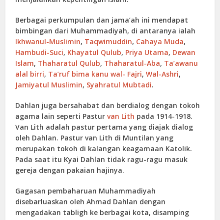
Berbagai perkumpulan dan jama’ah ini mendapat
bimbingan dari Muhammadiyah, di antaranya ialah
Ikhwanul-Muslimin
,
Taqwimuddin
,
Cahaya Muda
,
Hambudi-Suci
,
Khayatul Qulub
,
Priya Utama
,
Dewan
Islam
,
Thaharatul Qulub
,
Thaharatul-Aba
,
Ta’awanu
alal birri
,
Ta’ruf bima kanu wal- Fajri
,
Wal-Ashri
,
Jamiyatul Muslimin
,
Syahratul Mubtadi
.
Dahlan juga bersahabat dan berdialog dengan tokoh
agama lain seperti Pastur
van Lith
pada 1914-1918.
Van Lith adalah pastur pertama yang diajak dialog
oleh Dahlan. Pastur van Lith di Muntilan yang
merupakan tokoh di kalangan keagamaan Katolik.
Pada saat itu Kyai Dahlan tidak ragu-ragu masuk
gereja dengan pakaian hajinya.
Gagasan pembaharuan Muhammadiyah
disebarluaskan oleh Ahmad Dahlan dengan
mengadakan tabligh ke berbagai kota, disamping