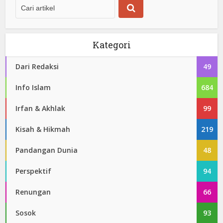
Kategori
Dari Redaksi
49
Info Islam
684
Irfan & Akhlak
99
Kisah & Hikmah
219
Pandangan Dunia
48
Perspektif
94
Renungan
66
Sosok
93