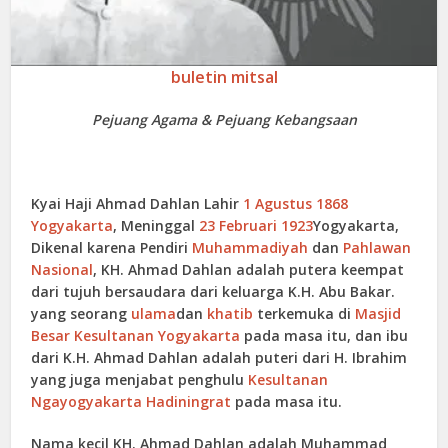
buletin mitsal
Pejuang Agama & Pejuang Kebangsaan
Kyai Haji Ahmad Dahlan
Lahir
1 Agustus
1868
Yogyakarta
, Meninggal
23 Februari
1923
Yogyakarta,
Dikenal karena Pendiri
Muhammadiyah
dan
Pahlawan
Nasional
, KH. Ahmad Dahlan adalah putera keempat
dari tujuh bersaudara dari keluarga K.H. Abu Bakar.
yang seorang
ulama
dan
khatib
terkemuka di
Masjid
Besar Kesultanan Yogyakarta
pada masa itu, dan ibu
dari K.H. Ahmad Dahlan adalah puteri dari H. Ibrahim
yang juga menjabat penghulu
Kesultanan
Ngayogyakarta Hadiningrat
pada masa itu.
Nama kecil KH. Ahmad Dahlan adalah Muhammad