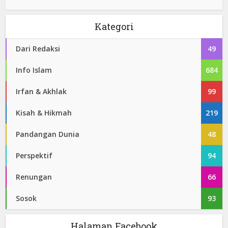
Kategori
Dari Redaksi
49
Info Islam
684
Irfan & Akhlak
99
Kisah & Hikmah
219
Pandangan Dunia
48
Perspektif
94
Renungan
66
Sosok
93
Halaman Facebook