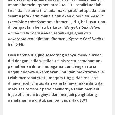
Imam Khomeini qs berkata: “Dalil itu sendiri adalah
tirai, dan selama tirai ada maka jarak tetap ada, dan
selama jarak ada maka tidak akan diperoleh
washl
.”
(
Taqrîrât-e Falsafeh
Imam Khomeni, jld 1, hal. 354). Dan
di tempat lain beliau berkata:
“B
anyak sibuk dalam
ilmu-ilmu burhani adalah sebab kegelapan dan
kekotoran hati
.”
(Imam Khomeni,
Syarh-e Chel Hadits,
hal. 544).
Oleh karena itu, jika seseorang hanya menyibukkan
diri dengan istilah-istilah teknis serta pemahaman-
pemahaman ilmu-ilmu agama dan dengan itu ia
berpikir bahwa dikarenakan ilmu dan makrifatnya ia
telah mencapai suatu maqam tinggi dan melihat
dirinya lebih di atas dari yang lainnya maka ilmu dan
makrifat tersebut pada hakikatnya telah menjadi
hijab zhulmani baginya dan menjadi penghalang
perjalanannya untuk sampai pada Hak SWT.