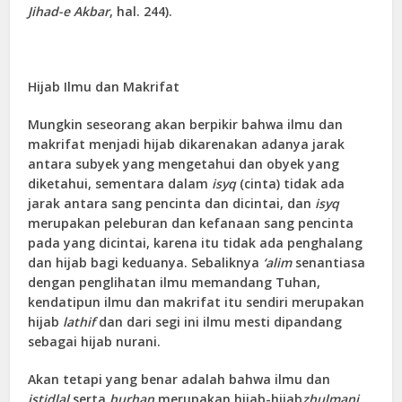
Jihad-e Akbar
, hal. 244).
Hijab Ilmu dan Makrifat
Mungkin seseorang akan berpikir bahwa ilmu dan
makrifat menjadi hijab dikarenakan adanya jarak
antara subyek yang mengetahui dan obyek yang
diketahui, sementara dalam
isyq
(cinta) tidak ada
jarak antara sang pencinta dan dicintai, dan
isyq
merupakan peleburan dan kefanaan sang pencinta
pada yang dicintai, karena itu tidak ada penghalang
dan hijab bagi keduanya. Sebaliknya
‘alim
senantiasa
dengan penglihatan ilmu memandang Tuhan,
kendatipun ilmu dan makrifat itu sendiri merupakan
hijab
lathif
dan dari segi ini ilmu mesti dipandang
sebagai hijab nurani.
Akan tetapi yang benar adalah bahwa ilmu dan
istidlal
serta
burhan
merupakan hijab-hijab
zhulmani
.