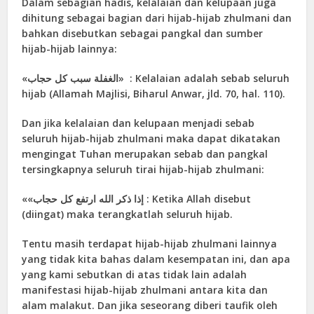
Dalam sebagian hadis, kelalaian dan kelupaan juga
dihitung sebagai bagian dari hijab-hijab zhulmani dan
bahkan disebutkan sebagai pangkal dan sumber
hijab-hijab lainnya:
«الغفلة سبب کل حجاب» : Kelalaian adalah sebab seluruh
hijab (Allamah Majlisi, Biharul Anwar, jld. 70, hal. 110).
Dan jika kelalaian dan kelupaan menjadi sebab
seluruh hijab-hijab zhulmani maka dapat dikatakan
mengingat Tuhan merupakan sebab dan pangkal
tersingkapnya seluruh tirai hijab-hijab zhulmani:
««إذا ذکر الله ارتفع کل حجاب : Ketika Allah disebut
(diingat) maka terangkatlah seluruh hijab.
Tentu masih terdapat hijab-hijab zhulmani lainnya
yang tidak kita bahas dalam kesempatan ini, dan apa
yang kami sebutkan di atas tidak lain adalah
manifestasi hijab-hijab zhulmani antara kita dan
alam malakut. Dan jika seseorang diberi taufik oleh