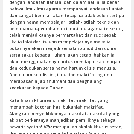
dengan landasan Ilahiah, dan dalam hal ini ia benar
bahwa ilmu-ilmu agama mempunyai landasan Ilahiah
dan sangat bernilai, akan tetapi ia tidak boleh tertipu
dengan nama mempelajari istilah-istilah teknis dan
pemahaman-pemahaman ilmu-ilmu agama tersebut,
telah menjadikannya bermartabat dan suci; sebab
jika ia lalai dari tujuan mempelajarinya maka ia
bukannya akan menjadi semakin zuhud dari dunia
serta takut kepada Tuhan, akan tetapi bahkan ia
akan menggunakannya untuk mendapatkan maqam
dan kedudukan serta nama harum di sisi manusia.
Dan dalam kondisi ini, ilmu dan makrifat agama
merupakan hijab zhulmani dan penghalang
kedekatan kepada Tuhan.
Kata Imam Khomeini, makrifat-makrifat yang
menambah kotoran hati bukanlah makrifat.
Alangkah menyedihkannya makrifat-makrifat yang
akibat perkaranya manjadikan pemiliknya sebagai
pewaris syetan!
Kibr
merupakan akhlak khusus setan;
dia telah sombong kepada bapakmu Adam as,