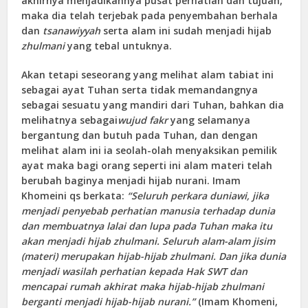
akhirnya menjadikannya pusat perhatian dan tujuan,
maka dia telah terjebak pada penyembahan berhala
dan
tsanawiyyah
serta alam ini sudah menjadi hijab
zhulmani
yang tebal untuknya.
Akan tetapi seseorang yang melihat alam tabiat ini
sebagai ayat Tuhan serta tidak memandangnya
sebagai sesuatu yang mandiri dari Tuhan, bahkan dia
melihatnya sebagai
wujud fakr
yang selamanya
bergantung dan butuh pada Tuhan, dan dengan
melihat alam ini ia seolah-olah menyaksikan pemilik
ayat maka bagi orang seperti ini alam materi telah
berubah baginya menjadi hijab nurani. Imam
Khomeini qs berkata:
“S
eluruh perkara duniawi, jika
menjadi penyebab perhatian manusia terhadap dunia
dan membuatnya lalai dan lupa pada Tuhan maka itu
akan menjadi hijab zhulmani. Seluruh alam-alam jisim
(materi) merupakan hijab-hijab zhulmani. Dan jika dunia
menjadi wasilah perhatian kepada Hak S
WT
dan
mencapai rumah akhirat maka hijab-hijab zhulmani
berganti menjadi hijab-hijab nurani
.”
(Imam Khomeni,