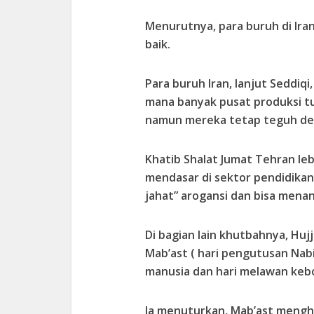
Menurutnya, para buruh di Ira
baik.
Para buruh Iran, lanjut Seddiqi
mana banyak pusat produksi tu
namun mereka tetap teguh den
Khatib Shalat Jumat Tehran le
mendasar di sektor pendidika
jahat” arogansi dan bisa menan
Di bagian lain khutbahnya, Huj
Mab’ast ( hari pengutusan Na
manusia dan hari melawan keb
Ia menuturkan, Mab’ast mengh