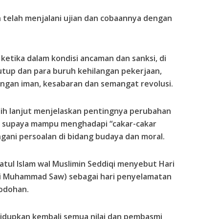
n telah menjalani ujian dan cobaannya dengan
, ketika dalam kondisi ancaman dan sanksi, di
tup dan para buruh kehilangan pekerjaan,
gan iman, kesabaran dan semangat revolusi.
bih lanjut menjelaskan pentingnya perubahan
n supaya mampu menghadapi “cakar-cakar
gani persoalan di bidang budaya dan moral.
jatul Islam wal Muslimin Seddiqi menyebut Hari
bi Muhammad Saw) sebagai hari penyelamatan
odohan.
idupkan kembali semua nilai dan pembasmi