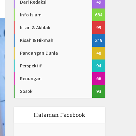
Dari Redaksi
49
Info Islam
684
Irfan & Akhlak
99
Kisah & Hikmah
219
Pandangan Dunia
48
Perspektif
94
Renungan
66
Sosok
93
Halaman Facebook