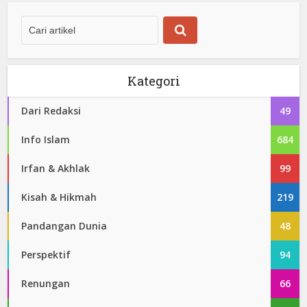
Kategori
Dari Redaksi
49
Info Islam
684
Irfan & Akhlak
99
Kisah & Hikmah
219
Pandangan Dunia
48
Perspektif
94
Renungan
66