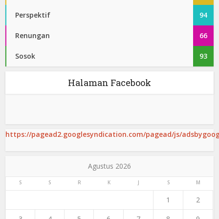
Perspektif
94
Renungan
66
Sosok
93
Halaman Facebook
https://pagead2.googlesyndication.com/pagead/js/adsbygoogl
Agustus 2026
S
S
R
K
J
S
M
1
2
3
4
5
6
7
8
9