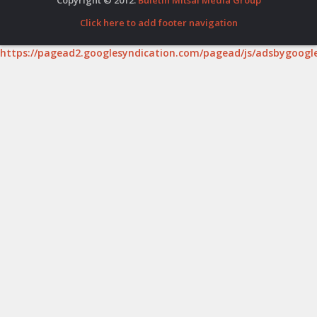
Click here to add footer navigation
https://pagead2.googlesyndication.com/pagead/js/adsbygoogle