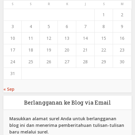
S
S
R
K
J
S
M
1
2
3
4
5
6
7
8
9
10
11
12
13
14
15
16
17
18
19
20
21
22
23
24
25
26
27
28
29
30
31
« Sep
Berlangganan ke Blog via Email
Masukkan alamat surel Anda untuk berlangganan
blog ini dan menerima pemberitahuan tulisan-tulisan
baru melalui surel.