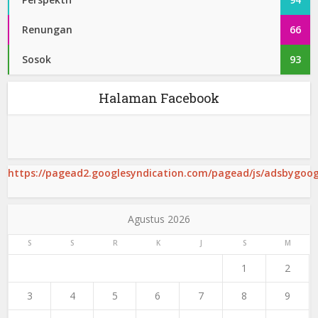
Renungan
66
Sosok
93
Halaman Facebook
https://pagead2.googlesyndication.com/pagead/js/adsbygoogl
Agustus 2026
S
S
R
K
J
S
M
1
2
3
4
5
6
7
8
9