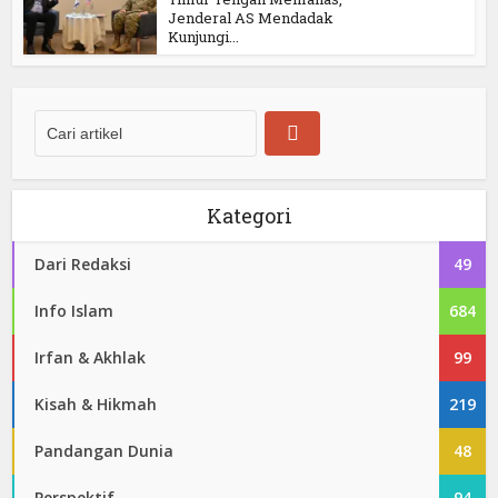
Jenderal AS Mendadak
Kunjungi...
Kategori
Dari Redaksi
49
Info Islam
684
Irfan & Akhlak
99
Kisah & Hikmah
219
Pandangan Dunia
48
Perspektif
94