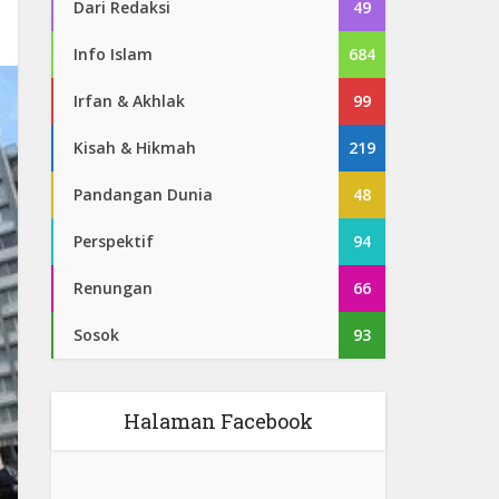
Dari Redaksi
49
Info Islam
684
Irfan & Akhlak
99
Kisah & Hikmah
219
Pandangan Dunia
48
Perspektif
94
Renungan
66
Sosok
93
Halaman Facebook