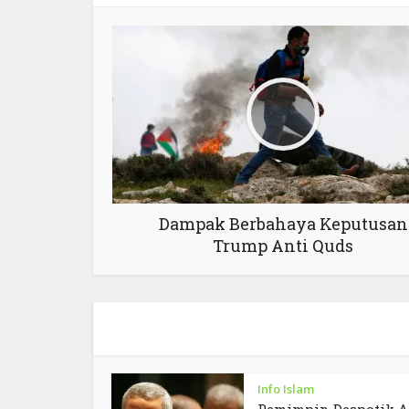
Dampak Berbahaya Keputusan
Trump Anti Quds
Info Islam
Pemimpin Despotik A