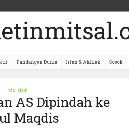
ktif
Pandangan Dunia
Irfan & Akhlak
Sosok
Info Islam
an AS Dipindah ke
tul Maqdis