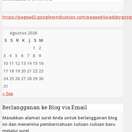
https://pagead2.googlesyndication.com/pagead/js/adsbygoogl
Agustus 2026
S
S
R
K
J
S
M
1
2
3
4
5
6
7
8
9
10
11
12
13
14
15
16
17
18
19
20
21
22
23
24
25
26
27
28
29
30
31
« Sep
Berlangganan ke Blog via Email
Masukkan alamat surel Anda untuk berlangganan blog
ini dan menerima pemberitahuan tulisan-tulisan baru
melalui surel.