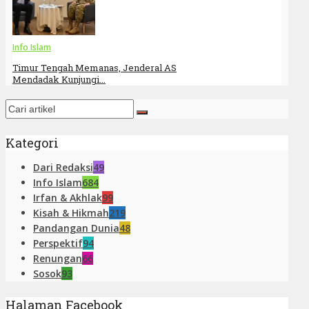
Info Islam
Timur Tengah Memanas, Jenderal AS
Mendadak Kunjungi...
Kategori
Dari Redaksi
49
Info Islam
684
Irfan & Akhlak
99
Kisah & Hikmah
219
Pandangan Dunia
48
Perspektif
94
Renungan
66
Sosok
93
Halaman Facebook