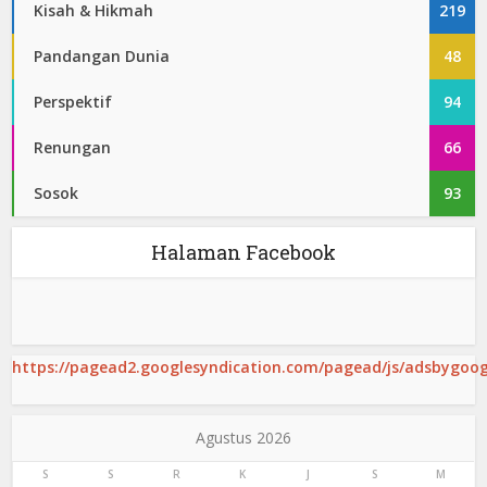
Kisah & Hikmah
219
Pandangan Dunia
48
Perspektif
94
Renungan
66
Sosok
93
Halaman Facebook
https://pagead2.googlesyndication.com/pagead/js/adsbygoogl
Agustus 2026
S
S
R
K
J
S
M