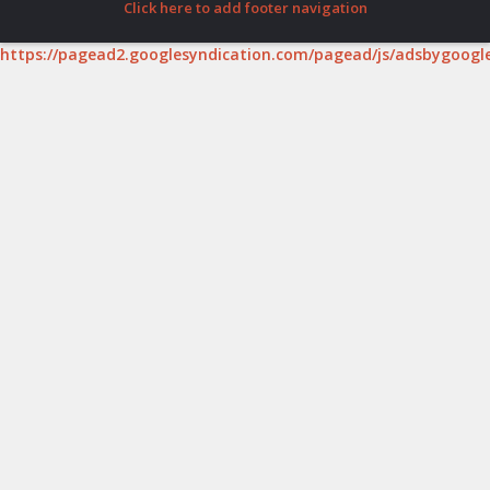
Click here to add footer navigation
https://pagead2.googlesyndication.com/pagead/js/adsbygoogle