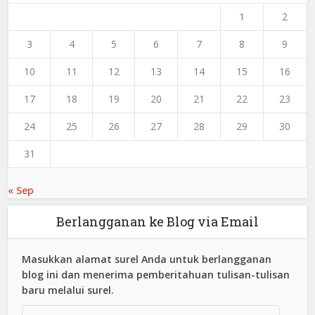
1
2
3
4
5
6
7
8
9
10
11
12
13
14
15
16
17
18
19
20
21
22
23
24
25
26
27
28
29
30
31
« Sep
Berlangganan ke Blog via Email
Masukkan alamat surel Anda untuk berlangganan
blog ini dan menerima pemberitahuan tulisan-tulisan
baru melalui surel.
Alamat