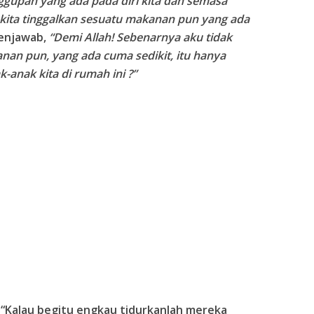
ggupan yang ada pada diri kita dan semasa
kita tinggalkan sesuatu makanan pun yang ada
menjawab,
“Demi
Allah
! Sebenarnya aku tidak
n pun, yang ada cuma sedikit, itu hanya
anak kita di rumah ini ?”
 “Kalau begitu engkau tidurkanlah mereka