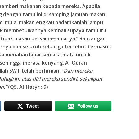
memberi makanan kepada mereka. Apabila
g dengan tamu ini di samping jamuan makan
 kami mulai makan engkau padamkanlah lampu
dak membetulkannya kembali supaya tamu itu
a tidak makan bersama-samanya.” Rancangan
carnya dan seluruh keluarga tersebut termasuk
aksa menahan lapar semata-mata untuk
sehingga merasa kenyang. Al-Quran
llah SWT
telah berfirman,
“Dan mereka
jirin) atas diri mereka sendiri, sekalipun
n.”
(QS. Al-Hasyr : 9)
Tweet
Follow us