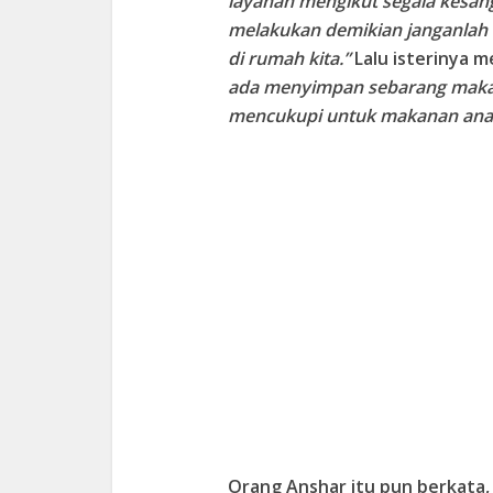
layanan mengikut segala kesan
melakukan demikian janganlah 
di rumah kita.”
Lalu isterinya 
ada menyimpan sebarang makana
mencukupi untuk makanan anak-
Orang Anshar itu pun berkata,