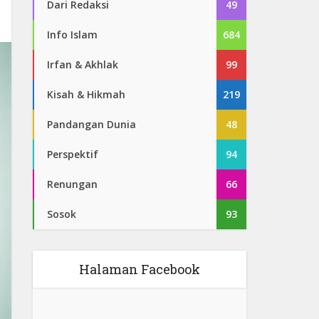
Dari Redaksi
49
Info Islam
684
Irfan & Akhlak
99
Kisah & Hikmah
219
Pandangan Dunia
48
Perspektif
94
Renungan
66
Sosok
93
Halaman Facebook