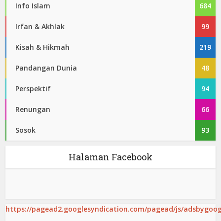
Info Islam
684
Irfan & Akhlak
99
Kisah & Hikmah
219
Pandangan Dunia
48
Perspektif
94
Renungan
66
Sosok
93
Halaman Facebook
https://pagead2.googlesyndication.com/pagead/js/adsbygoogl