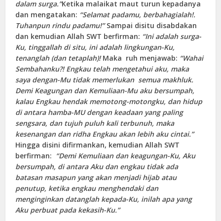
dalam surga.”
Ketika malaikat maut turun kepadanya
dan mengatakan:
“Selamat padamu, berbahagialah!.
Tuhanpun rindu padamu!”
Sampai disitu disabdakan
dan kemudian Allah SWT berfirman:
“Ini adalah surga-
Ku, tinggallah di situ, ini adalah lingkungan-Ku,
tenanglah (dan tetaplah)!
Maka ruh menjawab:
“Wahai
Sembahanku?! Engkau telah mengetahui aku, maka
saya dengan-Mu tidak memerlukan semua makhluk.
Demi Keagungan dan Kemuliaan-Mu aku bersumpah,
kalau Engkau hendak memotong-motongku, dan hidup
di antara hamba-MU dengan keadaan yang paling
sengsara, dan tujuh puluh kali terbunuh, maka
kesenangan dan ridha Engkau akan lebih aku cintai.”
Hingga disini difirmankan, kemudian Allah SWT
berfirman:
“Demi Kemuliaan dan keagungan-Ku, Aku
bersumpah, di antara Aku dan engkau tidak ada
batasan masapun yang akan menjadi hijab atau
penutup, ketika engkau menghendaki dan
menginginkan datanglah kepada-Ku, inilah apa yang
Aku perbuat pada kekasih-Ku.”