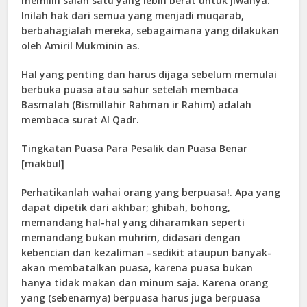
memilih salah satu yang lebih berat untuk jiwanya.
Inilah hak dari semua yang menjadi muqarab,
berbahagialah mereka, sebagaimana yang dilakukan
oleh Amiril Mukminin as.
Hal yang penting dan harus dijaga sebelum memulai
berbuka puasa atau sahur setelah membaca
Basmalah (Bismillahir Rahman ir Rahim) adalah
membaca surat Al Qadr.
Tingkatan Puasa Para Pesalik dan Puasa Benar
[makbul]
Perhatikanlah wahai orang yang berpuasa!. Apa yang
dapat dipetik dari akhbar; ghibah, bohong,
memandang hal-hal yang diharamkan seperti
memandang bukan muhrim, didasari dengan
kebencian dan kezaliman –sedikit ataupun banyak-
akan membatalkan puasa, karena puasa bukan
hanya tidak makan dan minum saja. Karena orang
yang (sebenarnya) berpuasa harus juga berpuasa