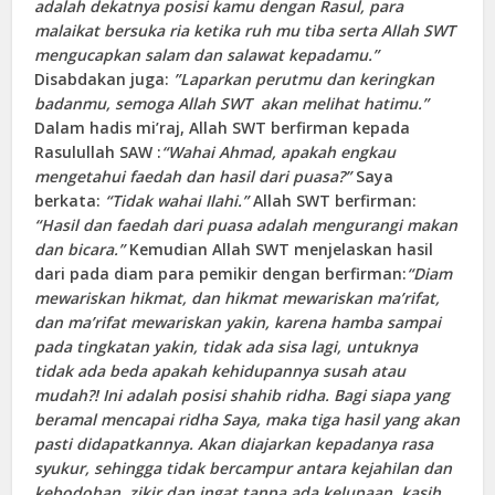
adalah dekatnya posisi kamu dengan Rasul, para
malaikat bersuka ria ketika ruh mu tiba serta Allah SWT
mengucapkan salam dan salawat kepadamu.”
Disabdakan juga:
”Laparkan perutmu dan keringkan
badanmu, semoga Allah SWT akan melihat hatimu.”
Dalam hadis mi’raj, Allah SWT berfirman kepada
Rasulullah SAW :
“Wahai Ahmad, apakah engkau
mengetahui faedah dan hasil dari puasa?”
Saya
berkata:
“Tidak wahai Ilahi.”
Allah SWT berfirman:
“Hasil dan faedah dari puasa adalah mengurangi makan
dan bicara.”
Kemudian Allah SWT menjelaskan hasil
dari pada diam para pemikir dengan berfirman:
“Diam
mewariskan hikmat, dan hikmat mewariskan ma’rifat,
dan ma’rifat mewariskan yakin, karena hamba sampai
pada tingkatan yakin, tidak ada sisa lagi, untuknya
tidak ada beda apakah kehidupannya susah atau
mudah?! Ini adalah posisi shahib ridha. Bagi siapa yang
beramal mencapai ridha Saya, maka tiga hasil yang akan
pasti didapatkannya. Akan diajarkan kepadanya rasa
syukur, sehingga tidak bercampur antara kejahilan dan
kebodohan, zikir dan ingat tanpa ada kelupaan, kasih