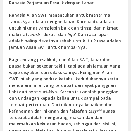
Rahasia Perjamuan Pesalik dengan Lapar
Rahasia Allah SWT menentukan untuk menerima
tamu-Nya adalah dengan lapar. Karena itu adalah
untuk nikmat yang lebih baik dan tinggi dari nikmat
makrifat,
qurb
– dekat- dan
liqa’
. Dan rasa lapar
adalah paling dekatnya sebab untuk
itu.Puasa
adalah
jamuan Allah SWT untuk hamba-Nya.
Bagi seorang pesalik dijalan Allah SWT, lapar dan
puasa bukan sekedar taklif, tapi adalah jamuan yang
wajib disyukuri dan dilakukannya. Keinginan Allah
SWT inilah yang perlu diketahui kedudukannya serta
mendalami nilai yang terdapat dari ayat panggilan
Ilahi dari ayat suci-Nya. Karena itu adalah panggilan
dan undangan kepada kalian untuk sampai pada
tempat pertemuan. Dari nikmatnya kebaikan dan
kefahaman dari hikmah dan falsafah
tasyri’i
puasa
tersebut adalah mengurangi makan dan dan
melemahkan kekuatan badan, sehingga dari sisi ini,
puasa yang dilakukan di siang hari dapat dilakukan