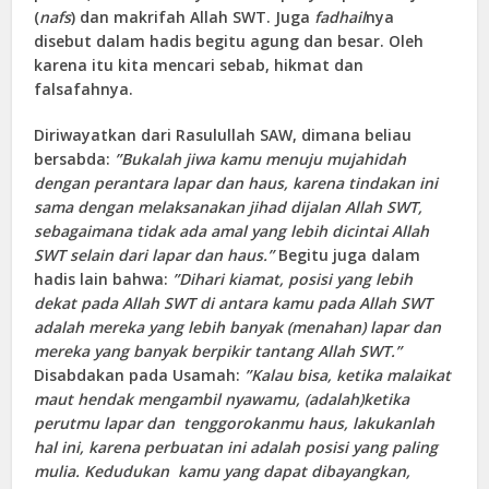
(
nafs
) dan makrifah Allah SWT. Juga
fadhail
nya
disebut dalam hadis begitu agung dan besar. Oleh
karena itu kita mencari sebab, hikmat dan
falsafahnya.
Diriwayatkan dari Rasulullah SAW, dimana beliau
bersabda:
”Bukalah jiwa kamu menuju mujahidah
dengan perantara lapar dan haus, karena tindakan ini
sama dengan melaksanakan jihad dijalan Allah SWT,
sebagaimana tidak ada amal yang lebih dicintai Allah
SWT selain dari lapar dan haus.”
Begitu juga dalam
hadis lain bahwa:
”Dihari kiamat, posisi yang lebih
dekat pada Allah SWT di antara kamu pada Allah SWT
adalah mereka yang lebih banyak (menahan) lapar dan
mereka yang banyak berpikir tantang Allah SWT.”
Disabdakan pada Usamah:
”Kalau bisa, ketika malaikat
maut hendak mengambil nyawamu, (adalah)ketika
perutmu lapar dan tenggorokanmu haus, lakukanlah
hal ini, karena perbuatan ini adalah posisi yang paling
mulia. Kedudukan kamu yang dapat dibayangkan,