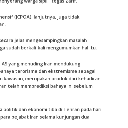
enyerang warga sipil,” tegas Zarif.
nsif (JCPOA), lanjutnya, juga tidak
an.
secara jelas mengesampingkan masalah
a sudah berkali-kali mengumumkan hal itu.
u AS yang menuding Iran mendukung
 bahaya terorisme dan ekstremisme sebagai
 kawasan, merupakan produk dari kehadiran
ran telah memprediksi bahaya ini sebelum
 politik dan ekonomi tiba di Tehran pada hari
para pejabat Iran selama kunjungan dua