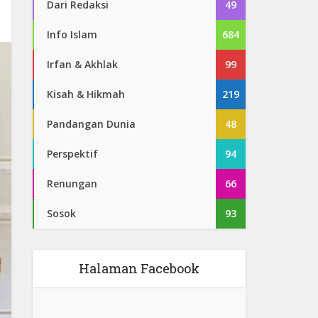
Dari Redaksi
49
Info Islam
684
Irfan & Akhlak
99
Kisah & Hikmah
219
Pandangan Dunia
48
Perspektif
94
Renungan
66
Sosok
93
Halaman Facebook