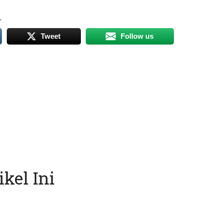
r
Tweet
Follow us
kel Ini