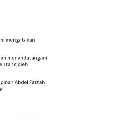
 ini mengatakan
elah menandatangani
tentang oleh
pinan Abdel Fattah
a.
Follow us