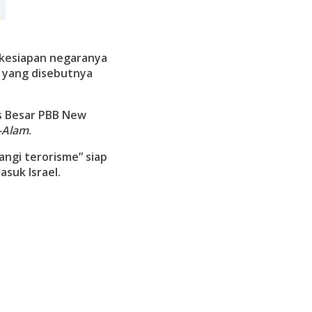
 kesiapan negaranya
a yang disebutnya
as Besar PBB New
l-Alam
.
ngi terorisme” siap
suk Israel.