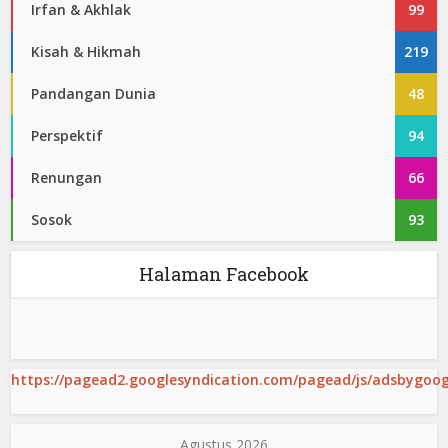
Irfan & Akhlak
99
Kisah & Hikmah
219
Pandangan Dunia
48
Perspektif
94
Renungan
66
Sosok
93
Halaman Facebook
https://pagead2.googlesyndication.com/pagead/js/adsbygoogl
Agustus 2026