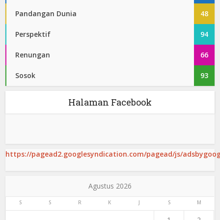
Pandangan Dunia
48
Perspektif
94
Renungan
66
Sosok
93
Halaman Facebook
https://pagead2.googlesyndication.com/pagead/js/adsbygoogl
Agustus 2026
S
S
R
K
J
S
M
1
2