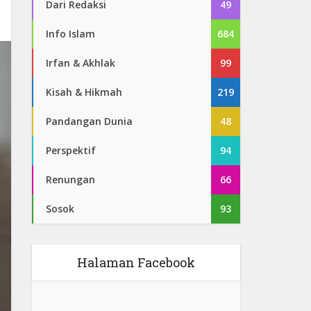
Dari Redaksi
49
Info Islam
684
Irfan & Akhlak
99
Kisah & Hikmah
219
Pandangan Dunia
48
Perspektif
94
Renungan
66
Sosok
93
Halaman Facebook