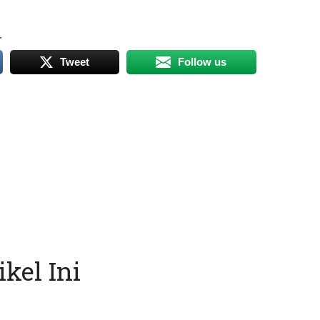
r
Tweet
Follow us
kel Ini