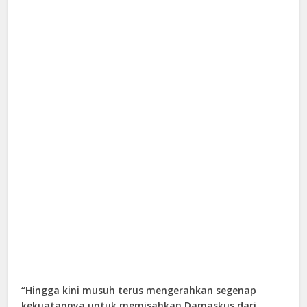
“Hingga kini musuh terus mengerahkan segenap
kekuatannya untuk memisahkan Damaskus dari