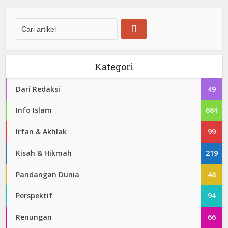
Kategori
Dari Redaksi
49
Info Islam
684
Irfan & Akhlak
99
Kisah & Hikmah
219
Pandangan Dunia
48
Perspektif
94
Renungan
66