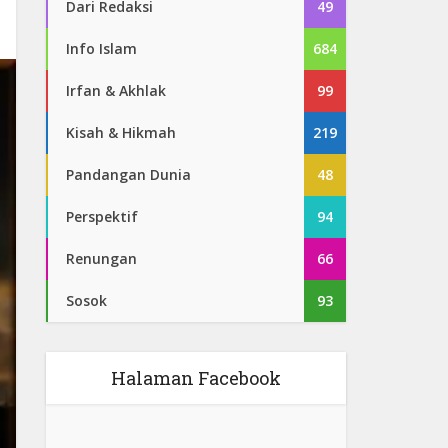
Dari Redaksi
49
Info Islam
684
Irfan & Akhlak
99
Kisah & Hikmah
219
Pandangan Dunia
48
Perspektif
94
Renungan
66
Sosok
93
Halaman Facebook