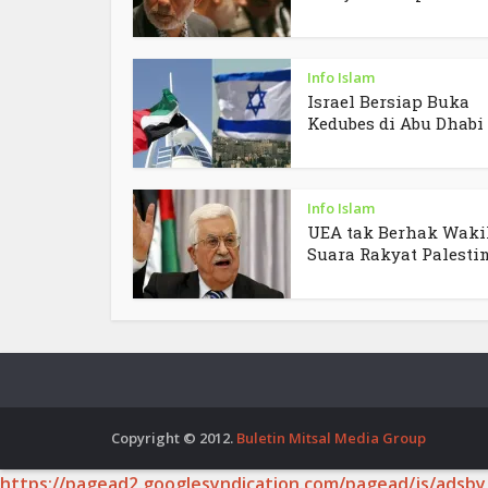
Info Islam
Israel Bersiap Buka
Kedubes di Abu Dhabi
Info Islam
UEA tak Berhak Waki
Suara Rakyat Palesti
Copyright © 2012.
Buletin Mitsal Media Group
https://pagead2.googlesyndication.com/pagead/js/adsby