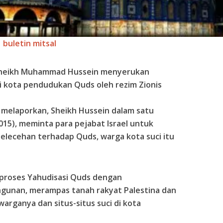
buletin mitsal
 Sheikh Muhammad Hussein menyerukan
i kota pendudukan Quds oleh rezim Zionis
) melaporkan, Sheikh Hussein dalam satu
015), meminta para pejabat Israel untuk
elecehan terhadap Quds, warga kota suci itu
 proses Yahudisasi Quds dengan
unan, merampas tanah rakyat Palestina dan
arganya dan situs-situs suci di kota