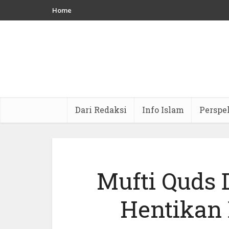
Home
Dari Redaksi
Info Islam
Perspe
Mufti Quds 
Hentikan B