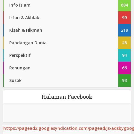
Info Islam
684
Irfan & Akhlak
99
Kisah & Hikmah
219
Pandangan Dunia
48
Perspektif
94
Renungan
66
Sosok
93
Halaman Facebook
https://pagead2.googlesyndication.com/pagead/js/adsbygoogl