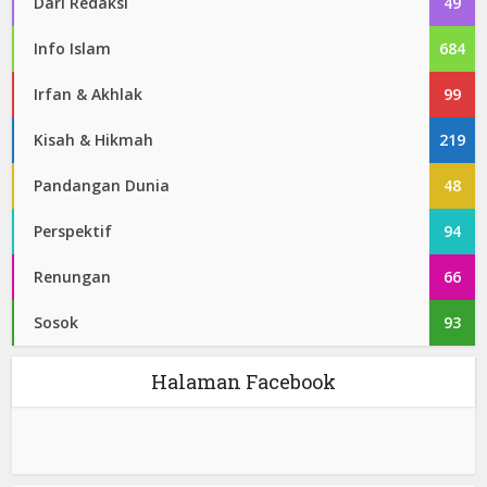
Dari Redaksi
49
Info Islam
684
Irfan & Akhlak
99
Kisah & Hikmah
219
Pandangan Dunia
48
Perspektif
94
Renungan
66
Sosok
93
Halaman Facebook