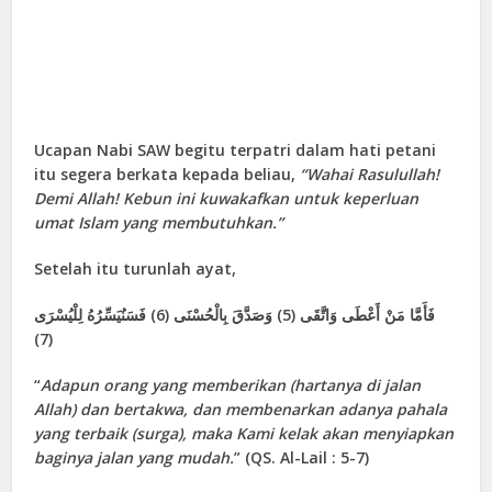
Ucapan Nabi SAW begitu terpatri dalam hati petani
itu segera berkata kepada beliau,
“Wahai Rasulullah!
Demi Allah! Kebun ini kuwakafkan untuk keperluan
umat Islam yang membutuhkan.”
Setelah itu turunlah ayat,
فَأَمَّا مَنْ أَعْطَى وَاتَّقَى (5) وَصَدَّقَ بِالْحُسْنَى (6) فَسَنُيَسِّرُهُ لِلْيُسْرَى
(7)
“
Adapun orang yang memberikan (hartanya di jalan
Allah) dan bertakwa, dan membenarkan adanya pahala
yang terbaik (surga), maka Kami kelak akan menyiapkan
baginya jalan yang mudah.
” (QS. Al-Lail : 5-7)