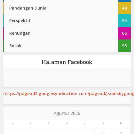
Pandangan Dunia
48
Perspektif
94
Renungan
66
Sosok
93
Halaman Facebook
https://pagead2.googlesyndication.com/pagead/js/adsbygoogl
Agustus 2026
S
S
R
K
J
S
M
1
2