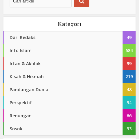
Kategori
Dari Redaksi
49
Info Islam
684
Irfan & Akhlak
99
Kisah & Hikmah
219
Pandangan Dunia
48
Perspektif
94
Renungan
66
Sosok
93