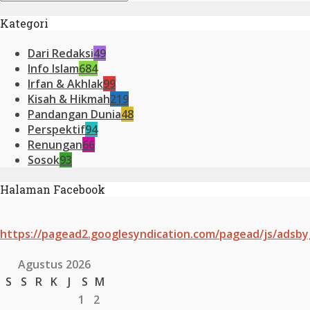
Kategori
Dari Redaksi
49
Info Islam
684
Irfan & Akhlak
99
Kisah & Hikmah
219
Pandangan Dunia
48
Perspektif
94
Renungan
66
Sosok
93
Halaman Facebook
https://pagead2.googlesyndication.com/pagead/js/adsby
Agustus 2026
S
S
R
K
J
S
M
1
2