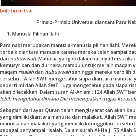
buletin mitsal
Prinsip-Prinsip Universal di
antara Para Nab
Manusia Pilihan Ilahi
Para nabi merupakan manusia-manusia pilihan Ilahi. Mere
terbaik diantara manusia karena mereka telah sampai 
dan
nubuwwah
. Manusia yang di dalam hatinya tersucika
kemusyrikan dan durhaka, mampu untuk meraih maqam ya
maqam
risalah
dan
nubuwwah
sehingga mereka terpilih
tersebut. Allah SWT mengetahui siapa diantara manusia y
seperti ini dan Allah SWT juga mengetahui pada siapa risa
akan diletakkan. Dalam surah Al-An’am : 124 Allah SWT berfi
lebih mengetahui di
mana Dia menempatkan tugas kerasul
Sebagian dari ayat Quran telah mengisyaratkan akan ke
yang dimiliki diantara manusia dan malaikat. Allah SWT me
manusia dan malaikat yang memiliki keunggulan tersebut
sebagai penyampai risalah. Dalam surah Al-Hajj : 75 Allah