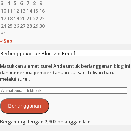
3
4
5
6
7
8
9
10
11
12
13
14
15
16
17
18
19
20
21
22
23
24
25
26
27
28
29
30
31
« Sep
Berlangganan ke Blog via Email
Masukkan alamat surel Anda untuk berlangganan blog ini
dan menerima pemberitahuan tulisan-tulisan baru
melalui surel.
Alamat
Surat
Elektronik
Berlangganan
Bergabung dengan 2,902 pelanggan lain