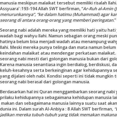
manusia meskipun malaikat tersebut memiliki risalah Ilahi
Assyuara’ :193-194 Allah SWT berfirman, “
Ar-Ruh al-Amin
(
menurunkannya
”
,
“
ke dalam hatimu (Muhammad) agar kam
seorang di antara orang-orang yang memberi peringatan
.”
Seorang nabi adalah mereka yang memiliki hati yaitu hati
wadah bagi wahyu Ilahi. Namun sebagian orang meski pu
hatinya belum bisa menjadi wadah atau menampung wahy
Ilahi. Meski mereka punya telinga dan mata namun belum
keindahan malaikat atau mendengar perkataan malaikat. 
seorang nabi mesti dari golongan manusia bukan dari gol
Karena manusia senantiasa ingin berdialog, berdiskusi, 
keluh-kesahnya serta berkeinginan agar kehidupannya s
yang dijalani oleh nabi. Kondisi seperti ini tidak mungkin t
seorang nabi berasal dari golongan manusia.
Berdasarkan hal ini Quran menggambarkan seorang nabi 
prilaku kehidupannya sebagaimana kehidupan manusia lai
makan dan sebagaimana manusia lainnya suatu saat aka
dunia ini. Dalam surah Al-Anbiya : 8 Allah SWT berfirman,
“
jadikan mereka tubuh-tubuh yang tidak memakan makanan,