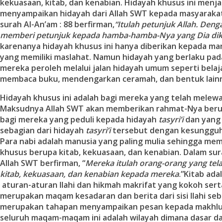
kekuasaan, kitab, dan kenabian. Hidayah khusus ini menja
menyampaikan hidayah dari Allah SWT kepada masyarakat
surah Al-An’am : 88 berfirman,
“
Itulah petunjuk Allah. Deng
memberi petunjuk kepada hamba-hamba-Nya yang Dia di
karenanya hidayah khusus ini hanya diberikan kepada ma
yang memiliki maslahat. Namun hidayah yang berlaku pad
mereka peroleh melalui jalan hidayah umum seperti belaj
membaca buku, mendengarkan ceramah, dan bentuk lain
Hidayah khusus ini adalah bagi mereka yang telah melew
Maksudnya Allah SWT akan memberikan rahmat-Nya beru
bagi mereka yang peduli kepada hidayah
tasyri’i
dan yang
sebagian dari hidayah
tasyri’i
tersebut dengan kesungguha
Para nabi adalah manusia yang paling mulia sehingga me
khusus berupa kitab, kekuasaan, dan kenabian. Dalam sura
Allah SWT berfirman, “
Mereka itulah orang-orang yang tel
kitab, kekuasaan, dan kenabian kepada mereka
.”Kitab ad
aturan-aturan Ilahi dan hikmah makrifat yang kokoh ser
merupakan maqam kesadaran dan berita dari sisi Ilahi seb
merupakan tahapan menyampaikan pesan kepada makhluk
seluruh maqam-maqam ini adalah wilayah dimana dasar dar