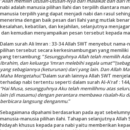
“
Allah memilih utusan-utusan-Nya dari malaikat dan dari 
nabi adalah manusia pilihan Ilahi dan terpilih diantara ma
manusia terpilih yang dapat menjadi nabi dan rasul sehin
menerima dengan baik pesan dari Ilahi yang mutlak benar
kesalahan, kebatilan, dan kejahilan, selanjutnya menja
dan kemudian menyampaikan pesan tersebut kepada ma
Dalam surah Ali Imran : 33-34 Allah SWT menyebut nama
pilihan tersebut secara kerkesinambungan yang memiliki r
yang tersambung: “
Sesungguhnya Allah telah memilih Ada
Ibrahim, dan keluarga ‘Imran melebihi segala umat
”
“
(sebag
yang sebagiannya (keturunan) dari yang lain. Dan Allah M
Maha Mengetahui
.”Dalam surah lainnya Allah SWT menjel
terhadap nabi tertentu seperti dalam surah Al-A’raf : 144,
“Hai Musa, sesungguhnya Aku telah memilihmu atas selur
lain (di masamu) dengan perantara membawa risalah-Ku d
berbicara langsung denganmu
.”
Sebagaimana dipahami berdasarkan pada ayat sebelumnya
manusia-manusia pilihan ilahi. Tahapan selanjutnya Alla
hidayah khusus kepada para nabi yaitu memberikan kep