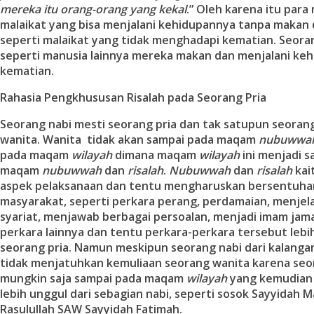
mereka itu orang-orang yang kekal
.” Oleh karena itu para 
malaikat yang bisa menjalani kehidupannya tanpa makan 
seperti malaikat yang tidak menghadapi kematian. Seoran
seperti manusia lainnya mereka makan dan menjalani ke
kematian.
Rahasia Pengkhususan Risalah pada Seorang Pria
Seorang nabi mesti seorang pria dan tak satupun seorang
wanita. Wanita tidak akan sampai pada maqam
nubuwwa
pada maqam
wilayah
dimana maqam
wilayah
ini menjadi s
maqam
nubuwwah
dan
risalah
.
Nubuwwah
dan
risalah
kai
aspek pelaksanaan dan tentu mengharuskan bersentuha
masyarakat, seperti perkara perang, perdamaian, menje
syariat, menjawab berbagai persoalan, menjadi imam jam
perkara lainnya dan tentu perkara-perkara tersebut lebi
seorang pria. Namun meskipun seorang nabi dari kalangan
tidak menjatuhkan kemuliaan seorang wanita karena seo
mungkin saja sampai pada maqam
wilayah
yang kemudian
lebih unggul dari sebagian nabi, seperti sosok Sayyidah
Rasulullah SAW Sayyidah Fatimah.