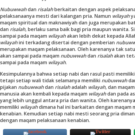
Nubuwwah
dan
risalah
berkaitan dengan aspek pelaksan
pelaksanaanya mesti dari kalangan pria. Namun
wilayah
y
maqam spiritual dan maknawiyah dan juga merupakan bat
dan
risalah
, berlaku sama baik bagi pria maupun wanita. 
sampai pada maqam
wilayah
akan lebih dekat kepada All
wilayah
ini terkadang disertai dengan pemberian
nubuw
merupakan maqam pelaksanaan. Oleh karenanya tak sat
akan sampai pada maqam
nubuwwah
dan
risalah
akan tet
sampai pada maqam
wilayah
.
Kesimpulannya bahwa setiap nabi dan rasul pasti memilik
tetapi setiap wali tidak selamanya memiliki
nubuwwah
da
pijakan
nubuwwah
dan
risalah
adalah
wilayah
, dan maqam
manusia akan kembali kepada maqam
wilayah
dan pada asp
yang lebih unggul antara pria dan wanita. Oleh karenanya
memiliki
wilayah
dimana hal ini barkaitan dengan maqam
kenabian. Kemudian setiap nabi mesti seorang pria dimana
dengan maqam pelaksanaan kenabian.