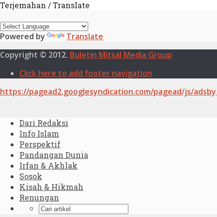
Terjemahan / Translate
Powered by
Translate
Copyright © 2012.
Buletin Mitsal Media Group
Click here to add footer navigation
https://pagead2.googlesyndication.com/pagead/js/adsby
Dari Redaksi
Info Islam
Perspektif
Pandangan Dunia
Irfan & Akhlak
Sosok
Kisah & Hikmah
Renungan