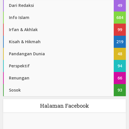
Dari Redaksi
49
Info Islam
684
Irfan & Akhlak
99
Kisah & Hikmah
219
Pandangan Dunia
48
Perspektif
94
Renungan
66
Sosok
93
Halaman Facebook