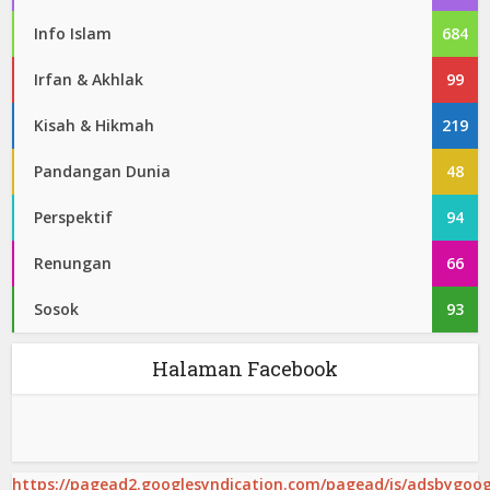
Info Islam
684
Irfan & Akhlak
99
Kisah & Hikmah
219
Pandangan Dunia
48
Perspektif
94
Renungan
66
Sosok
93
Halaman Facebook
https://pagead2.googlesyndication.com/pagead/js/adsbygoogl