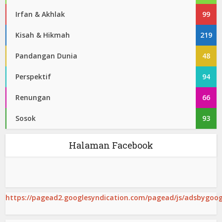
Irfan & Akhlak
99
Kisah & Hikmah
219
Pandangan Dunia
48
Perspektif
94
Renungan
66
Sosok
93
Halaman Facebook
https://pagead2.googlesyndication.com/pagead/js/adsbygoogl