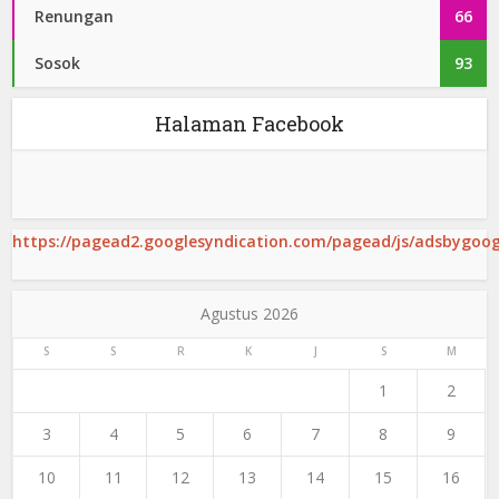
Renungan
66
Sosok
93
Halaman Facebook
https://pagead2.googlesyndication.com/pagead/js/adsbygoogl
Agustus 2026
S
S
R
K
J
S
M
1
2
3
4
5
6
7
8
9
10
11
12
13
14
15
16