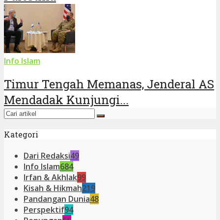
Info Islam
Timur Tengah Memanas, Jenderal AS
Mendadak Kunjungi...
Kategori
Dari Redaksi
49
Info Islam
684
Irfan & Akhlak
99
Kisah & Hikmah
219
Pandangan Dunia
48
Perspektif
94