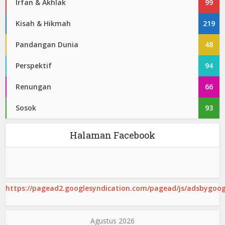
Irfan & Akhlak
99
Kisah & Hikmah
219
Pandangan Dunia
48
Perspektif
94
Renungan
66
Sosok
93
Halaman Facebook
https://pagead2.googlesyndication.com/pagead/js/adsbygoogl
Agustus 2026