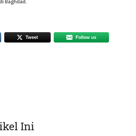
di Baghdad.
Tweet
Follow us
kel Ini