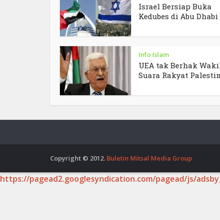
Israel Bersiap Buka
Kedubes di Abu Dhabi
Info Islam
UEA tak Berhak Waki
Suara Rakyat Palesti
Copyright © 2012.
Buletin Mitsal Media Group
https://pagead2.googlesyndication.com/pagead/js/adsby