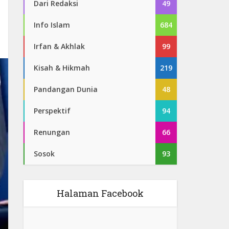
Dari Redaksi
49
Info Islam
684
Irfan & Akhlak
99
Kisah & Hikmah
219
Pandangan Dunia
48
Perspektif
94
Renungan
66
Sosok
93
Halaman Facebook