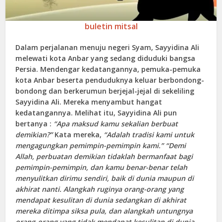
buletin mitsal
Dalam perjalanan menuju negeri Syam, Sayyidina Ali
melewati kota Anbar yang sedang diduduki bangsa
Persia. Mendengar kedatangannya, pemuka-pemuka
kota Anbar beserta penduduknya keluar berbondong-
bondong dan berkerumun berjejal-jejal di sekeliling
Sayyidina Ali. Mereka menyambut hangat
kedatangannya. Melihat itu, Sayyidina Ali pun
bertanya :
“Apa maksud kamu sekalian berbuat
demikian?”
Kata mereka,
“Adalah tradisi kami untuk
mengagungkan pemimpin-pemimpin kami.” “Demi
Allah, perbuatan demikian tidaklah bermanfaat bagi
pemimpin-pemimpin, dan kamu benar-benar telah
menyulitkan dirimu sendiri, baik di dunia maupun di
akhirat nanti. Alangkah ruginya orang-orang yang
mendapat kesulitan di dunia sedangkan di akhirat
mereka ditimpa siksa pula, dan alangkah untungnya
orang-orang yang tidak mendapat kesulitan di dunia,