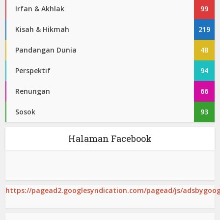
Irfan & Akhlak
99
Kisah & Hikmah
219
Pandangan Dunia
48
Perspektif
94
Renungan
66
Sosok
93
Halaman Facebook
https://pagead2.googlesyndication.com/pagead/js/adsbygoogl