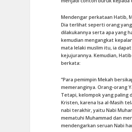
menjadi contoh buruk kepada o
Mendengar perkataan Hatib, M
Dia terlihat seperti orang yan
dilakukannya serta apa yang h
kemudian mengangkat kepalany
mata lelaki muslim itu, ia dap
kejujurannya. Kemudian, Hatib
berkata:
“Para pemimpin Mekah bersik
memeranginya. Orang-orang Y
Tetapi, kelompok yang paling
Kristen, karena Isa al-Masih 
nabi terakhir, yaitu Nabi Muh
mematuhi Muhammad dan mengi
mendengarkan seruan Nabi har