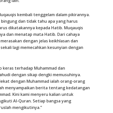
rang lain.”
uqauqis kembali tenggelam dalam pikirannya.
g bingung dan tidak tahu apa yang harus
arus dikatakannya kepada Hatib. Muqauqis
a dan menatap mata Hatib. Dari cahaya
at merasakan dengan jelas keikhlasan dan
 sekali lagi memecahkan kesunyian dengan
ap keras terhadap Muhammad dan
ahudi dengan sikap dengki memusuhinya.
 dekat dengan Muhammad ialah orang-orang
telah menyampaikan berita tentang kedatangan
ammad. Kini kami menyeru kalian untuk
kuti Al-Quran. Setiap bangsa yang
uslah mengikutinya.”