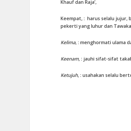
Khauf dan Raja’,
Keempat, : harus selalu jujur,
pekerti yang luhur dan Tawakal
Kelima
, : menghormati ulama da
Keenam,
: jauhi sifat-sifat tak
Ketujuh
, : usahakan selalu bert