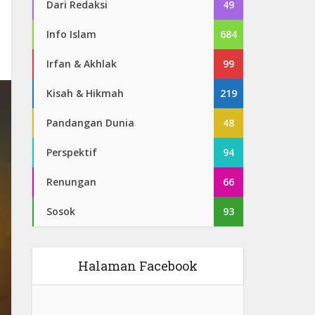
Dari Redaksi
49
Info Islam
684
Irfan & Akhlak
99
Kisah & Hikmah
219
Pandangan Dunia
48
Perspektif
94
Renungan
66
Sosok
93
Halaman Facebook