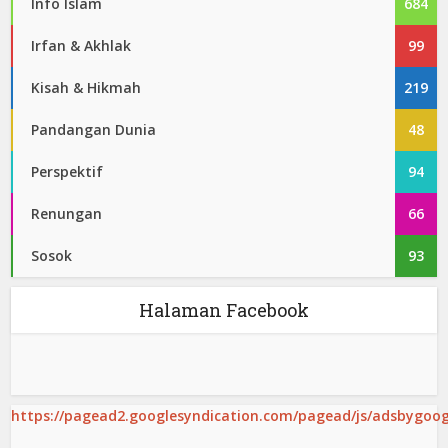
Info Islam
684
Irfan & Akhlak
99
Kisah & Hikmah
219
Pandangan Dunia
48
Perspektif
94
Renungan
66
Sosok
93
Halaman Facebook
https://pagead2.googlesyndication.com/pagead/js/adsbygoogl