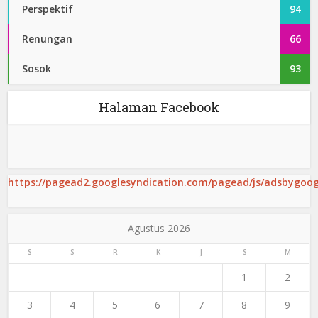
Perspektif
94
Renungan
66
Sosok
93
Halaman Facebook
https://pagead2.googlesyndication.com/pagead/js/adsbygoogl
Agustus 2026
S
S
R
K
J
S
M
1
2
3
4
5
6
7
8
9