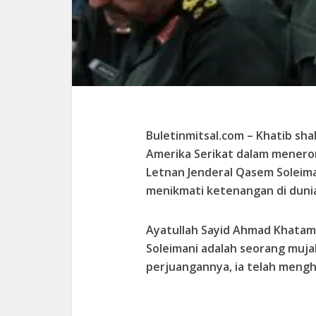
Buletinmitsal.com –
Khatib sha
Amerika Serikat dalam menero
Letnan Jenderal Qasem Soleima
menikmati ketenangan di duni
Ayatullah Sayid Ahmad Khatam
Soleimani adalah seorang muja
perjuangannya, ia telah meng