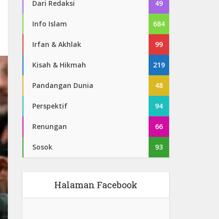
Dari Redaksi
49
Info Islam
684
Irfan & Akhlak
99
Kisah & Hikmah
219
Pandangan Dunia
48
Perspektif
94
Renungan
66
Sosok
93
Halaman Facebook