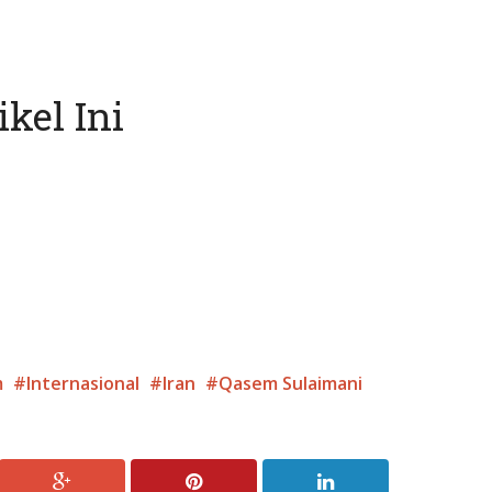
kel Ini
m
Internasional
Iran
Qasem Sulaimani