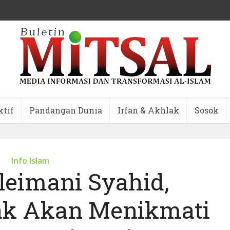
ktif
Pandangan Dunia
Irfan & Akhlak
Sosok
Info Islam
leimani Syahid,
ak Akan Menikmati