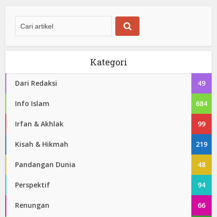
Kategori
Dari Redaksi
49
Info Islam
684
Irfan & Akhlak
99
Kisah & Hikmah
219
Pandangan Dunia
48
Perspektif
94
Renungan
66