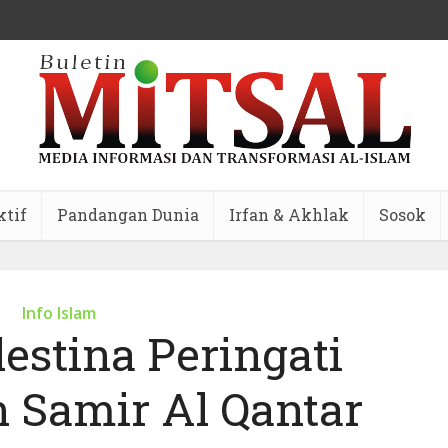
ktif
Pandangan Dunia
Irfan & Akhlak
Sosok
Info Islam
estina Peringati
 Samir Al Qantar