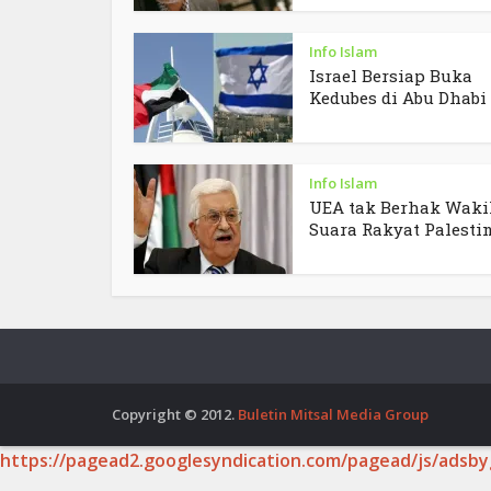
Info Islam
Israel Bersiap Buka
Kedubes di Abu Dhabi
Info Islam
UEA tak Berhak Waki
Suara Rakyat Palesti
Copyright © 2012.
Buletin Mitsal Media Group
https://pagead2.googlesyndication.com/pagead/js/adsby