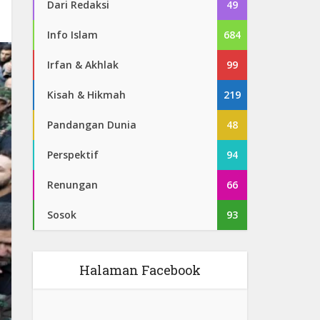
Dari Redaksi
49
Info Islam
684
Irfan & Akhlak
99
Kisah & Hikmah
219
Pandangan Dunia
48
Perspektif
94
Renungan
66
Sosok
93
Halaman Facebook