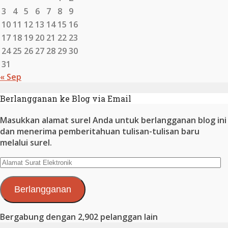
3
4
5
6
7
8
9
10
11
12
13
14
15
16
17
18
19
20
21
22
23
24
25
26
27
28
29
30
31
« Sep
Berlangganan ke Blog via Email
Masukkan alamat surel Anda untuk berlangganan blog ini
dan menerima pemberitahuan tulisan-tulisan baru
melalui surel.
Alamat
Surat
Elektronik
Berlangganan
Bergabung dengan 2,902 pelanggan lain