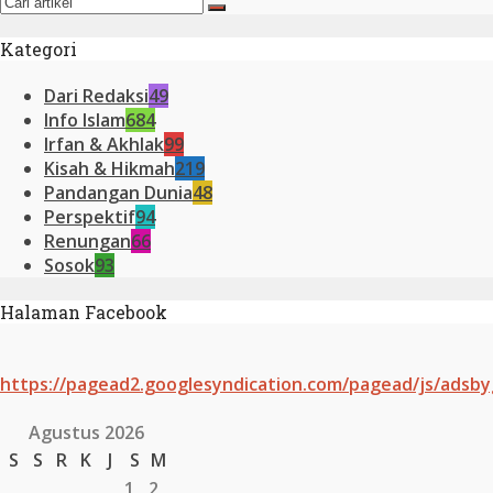
Kategori
Dari Redaksi
49
Info Islam
684
Irfan & Akhlak
99
Kisah & Hikmah
219
Pandangan Dunia
48
Perspektif
94
Renungan
66
Sosok
93
Halaman Facebook
https://pagead2.googlesyndication.com/pagead/js/adsby
Agustus 2026
S
S
R
K
J
S
M
1
2