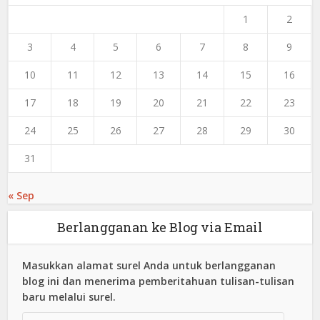
1
2
3
4
5
6
7
8
9
10
11
12
13
14
15
16
17
18
19
20
21
22
23
24
25
26
27
28
29
30
31
« Sep
Berlangganan ke Blog via Email
Masukkan alamat surel Anda untuk berlangganan
blog ini dan menerima pemberitahuan tulisan-tulisan
baru melalui surel.
Alamat