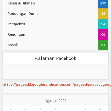
Kisah & Hikmah
219
Pandangan Dunia
48
Perspektif
94
Renungan
66
Sosok
93
Halaman Facebook
https://pagead2.googlesyndication.com/pagead/js/adsbygoogl
Agustus 2026
S
S
R
K
J
S
M