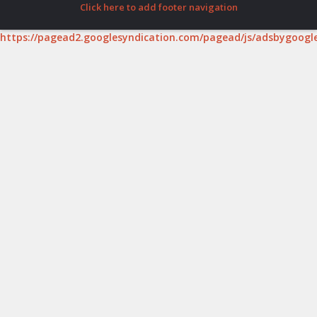
Click here to add footer navigation
https://pagead2.googlesyndication.com/pagead/js/adsbygoogle