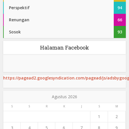
Perspektif
94
Renungan
66
Sosok
93
Halaman Facebook
https://pagead2.googlesyndication.com/pagead/js/adsbygoogl
Agustus 2026
S
S
R
K
J
S
M
1
2
3
4
5
6
7
8
9