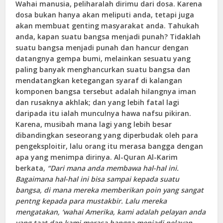
Wahai manusia, peliharalah dirimu dari dosa. Karena
dosa bukan hanya akan meliputi anda, tetapi juga
akan membuat genting masyarakat anda. Tahukah
anda, kapan suatu bangsa menjadi punah? Tidaklah
suatu bangsa menjadi punah dan hancur dengan
datangnya gempa bumi, melainkan sesuatu yang
paling banyak menghancurkan suatu bangsa dan
mendatangkan ketegangan syaraf di kalangan
komponen bangsa tersebut adalah hilangnya iman
dan rusaknya akhlak; dan yang lebih fatal lagi
daripada itu ialah munculnya hawa nafsu pikiran.
Karena, musibah mana lagi yang lebih besar
dibandingkan seseorang yang diperbudak oleh para
pengeksploitir, lalu orang itu merasa bangga dengan
apa yang menimpa dirinya. Al-Quran Al-Karim
berkata,
“Dari mana anda membawa hal-hal ini.
Bagaimana hal-hal ini bisa sampai kepada suatu
bangsa, di mana mereka memberikan poin yang sangat
pentng kepada para mustakbir. Lalu mereka
mengatakan, ‘wahai Amerika, kami adalah pelayan anda
yang taat dan kami merasa bangga menjadi pelayan