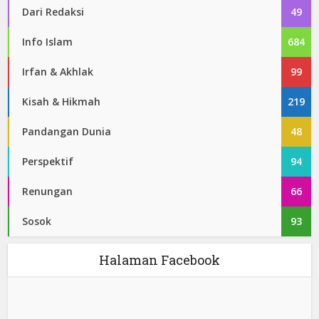
Dari Redaksi
49
Info Islam
684
Irfan & Akhlak
99
Kisah & Hikmah
219
Pandangan Dunia
48
Perspektif
94
Renungan
66
Sosok
93
Halaman Facebook