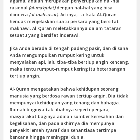
agama, adalah merupakan penyerupakan hal-hal
rasional
(al-ma’qulat)
dengan hal-hal yang bisa
diindera
(al-mahsusat).
Artinya, tatkala Al-Quran
hendak menjelaskan suatu perkara yang bersifat
maknawi, Al-Quran meletakkannya dalam tataran
sesuatu yang bersifat inderawi.
Jika Anda berada di tengah padang pasir, dan di sana
Anda mengumpulkan rumput kering untuk
menyalakan api, lalu tiba-tiba bertiup angin kencang,
maka tentu rumput-rumput kering itu beterbangan
tertiup angin.
Al-Quran mengatakan bahwa kehidupan seorang
manusia yang berdosa rawan tertiup angin. Dia tidak
mempunyai kehidupan yang tenang dan bahagia.
Rumah baginya tak ubahnya seperti penjara,
masyarakat baginya adalah sumber keresahan dan
kegelisahan, dan pada akhirnya dia mempunyai
penyakit lemah syaraf dan senantiasa tertimpa
bencana hingga meninggal dunia.