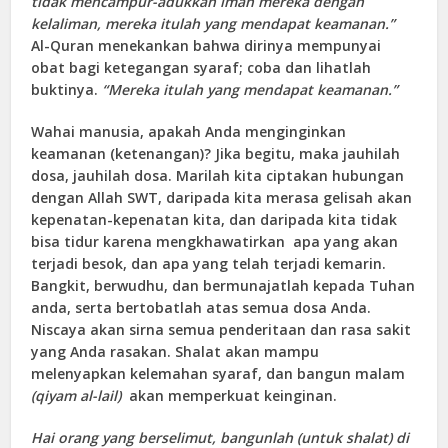
tidak mencampur-adukkan iman mereka dengan
kelaliman, mereka itulah yang mendapat keamanan.”
Al-Quran menekankan bahwa dirinya mempunyai
obat bagi ketegangan syaraf; coba dan lihatlah
buktinya.
“Mereka itulah yang mendapat keamanan.”
Wahai manusia, apakah Anda menginginkan
keamanan (ketenangan)? Jika begitu, maka jauhilah
dosa, jauhilah dosa. Marilah kita ciptakan hubungan
dengan Allah SWT, daripada kita merasa gelisah akan
kepenatan-kepenatan kita, dan daripada kita tidak
bisa tidur karena mengkhawatirkan apa yang akan
terjadi besok, dan apa yang telah terjadi kemarin.
Bangkit, berwudhu, dan bermunajatlah kepada Tuhan
anda, serta bertobatlah atas semua dosa Anda.
Niscaya akan sirna semua penderitaan dan rasa sakit
yang Anda rasakan. Shalat akan mampu
melenyapkan kelemahan syaraf, dan bangun malam
(qiyam al-lail)
akan memperkuat keinginan.
Hai orang yang berselimut, bangunlah (untuk shalat) di