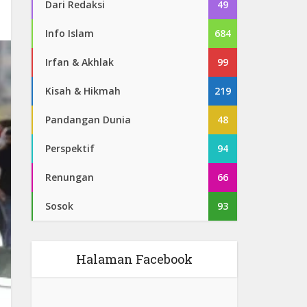
Dari Redaksi
49
Info Islam
684
Irfan & Akhlak
99
Kisah & Hikmah
219
Pandangan Dunia
48
Perspektif
94
Renungan
66
Sosok
93
Halaman Facebook