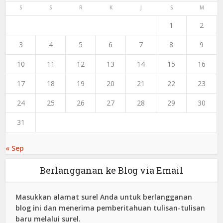
S
S
R
K
J
S
M
1
2
3
4
5
6
7
8
9
10
11
12
13
14
15
16
17
18
19
20
21
22
23
24
25
26
27
28
29
30
31
« Sep
Berlangganan ke Blog via Email
Masukkan alamat surel Anda untuk berlangganan
blog ini dan menerima pemberitahuan tulisan-tulisan
baru melalui surel.