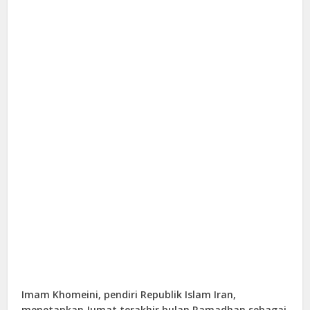
Imam Khomeini, pendiri Republik Islam Iran,
menetapkan Jumat terakhir bulan Ramadhan sebagai