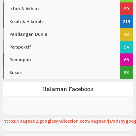
Irfan & Akhlak
99
Kisah & Hikmah
219
Pandangan Dunia
48
Perspektif
94
Renungan
66
Sosok
93
Halaman Facebook
https://pagead2.googlesyndication.com/pagead/js/adsbygoogl