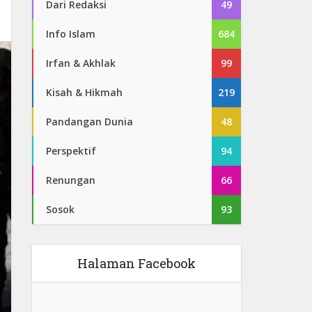
Dari Redaksi
49
Info Islam
684
Irfan & Akhlak
99
Kisah & Hikmah
219
Pandangan Dunia
48
Perspektif
94
Renungan
66
Sosok
93
Halaman Facebook