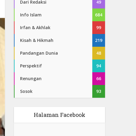
Dari Redaksi
49
Info Islam
684
Irfan & Akhlak
99
Kisah & Hikmah
219
Pandangan Dunia
48
Perspektif
94
Renungan
66
Sosok
93
Halaman Facebook