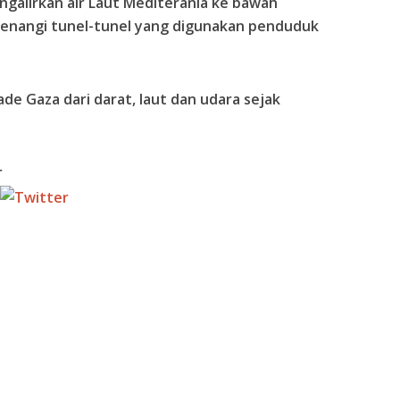
ngalirkan air Laut Mediterania ke bawah
enangi tunel-tunel yang digunakan penduduk
de Gaza dari darat, laut dan udara sejak
r
Tweet
Follow us