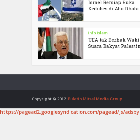
Israel Bersiap Buka
Kedubes di Abu Dhabi
Info Islam
UEA tak Berhak Waki
Suara Rakyat Palesti
Copyright © 2012.
Buletin Mitsal Media Group
https://pagead2.googlesyndication.com/pagead/js/adsby