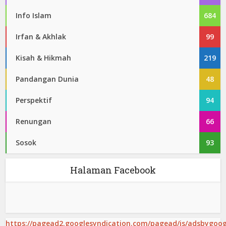
Info Islam
684
Irfan & Akhlak
99
Kisah & Hikmah
219
Pandangan Dunia
48
Perspektif
94
Renungan
66
Sosok
93
Halaman Facebook
https://pagead2.googlesyndication.com/pagead/js/adsbygoogl