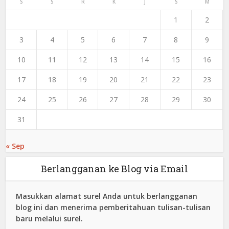
S
S
R
K
J
S
M
1
2
3
4
5
6
7
8
9
10
11
12
13
14
15
16
17
18
19
20
21
22
23
24
25
26
27
28
29
30
31
« Sep
Berlangganan ke Blog via Email
Masukkan alamat surel Anda untuk berlangganan
blog ini dan menerima pemberitahuan tulisan-tulisan
baru melalui surel.