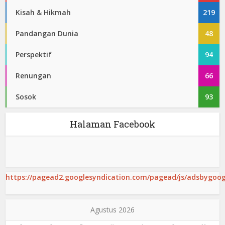
Kisah & Hikmah
219
Pandangan Dunia
48
Perspektif
94
Renungan
66
Sosok
93
Halaman Facebook
https://pagead2.googlesyndication.com/pagead/js/adsbygoogl
Agustus 2026