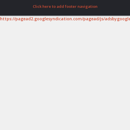
Click here to add footer navigation
https://pagead2.googlesyndication.com/pagead/js/adsbygoogle